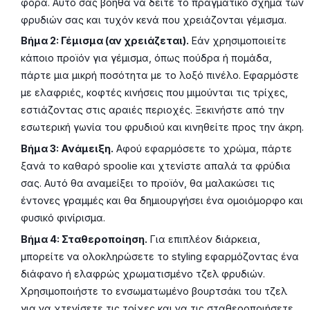
φορά. Αυτό σας βοηθά να δείτε το πραγματικό σχήμα των
φρυδιών σας και τυχόν κενά που χρειάζονται γέμισμα.
Βήμα 2: Γέμισμα (αν χρειάζεται).
Εάν χρησιμοποιείτε
κάποιο προϊόν για γέμισμα, όπως πούδρα ή πομάδα,
πάρτε μια μικρή ποσότητα με το λοξό πινέλο. Εφαρμόστε
με ελαφριές, κοφτές κινήσεις που μιμούνται τις τρίχες,
εστιάζοντας στις αραιές περιοχές. Ξεκινήστε από την
εσωτερική γωνία του φρυδιού και κινηθείτε προς την άκρη.
Βήμα 3: Ανάμειξη.
Αφού εφαρμόσετε το χρώμα, πάρτε
ξανά το καθαρό spoolie και χτενίστε απαλά τα φρύδια
σας. Αυτό θα αναμείξει το προϊόν, θα μαλακώσει τις
έντονες γραμμές και θα δημιουργήσει ένα ομοιόμορφο και
φυσικό φινίρισμα.
Βήμα 4: Σταθεροποίηση.
Για επιπλέον διάρκεια,
μπορείτε να ολοκληρώσετε το styling εφαρμόζοντας ένα
διάφανο ή ελαφρώς χρωματισμένο τζελ φρυδιών.
Χρησιμοποιήστε το ενσωματωμένο βουρτσάκι του τζελ
για να χτενίσετε τις τρίχες και να τις σταθεροποιήσετε