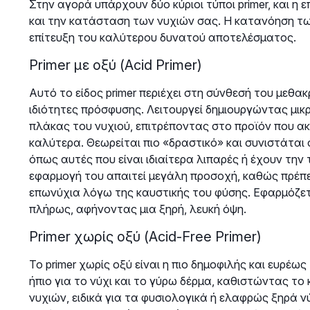
Στην αγορά υπάρχουν δύο κύριοι τύποι primer, και η
και την κατάσταση των νυχιών σας. Η κατανόηση των
επίτευξη του καλύτερου δυνατού αποτελέσματος.
Primer με οξύ (Acid Primer)
Αυτό το είδος primer περιέχει στη σύνθεσή του μεθακ
ιδιότητες πρόσφυσης. Λειτουργεί δημιουργώντας μικ
πλάκας του νυχιού, επιτρέποντας στο προϊόν που ακο
καλύτερα. Θεωρείται πιο «δραστικό» και συνιστάται
όπως αυτές που είναι ιδιαίτερα λιπαρές ή έχουν την
εφαρμογή του απαιτεί μεγάλη προσοχή, καθώς πρέπει
επωνύχια λόγω της καυστικής του φύσης. Εφαρμόζετ
πλήρως, αφήνοντας μια ξηρή, λευκή όψη.
Primer χωρίς οξύ (Acid-Free Primer)
Το primer χωρίς οξύ είναι η πιο δημοφιλής και ευρέως
ήπιο για το νύχι και το γύρω δέρμα, καθιστώντας τ
νυχιών, ειδικά για τα φυσιολογικά ή ελαφρώς ξηρά νύ