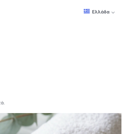
Ελλάδα
τά.