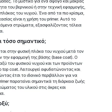
μάδες. Το μυστικό για ένα άψογο και μακράς
τα του βερνικιού ή στην τεχνική εφαρμογής,
πλάκας του νυχιού. Ένα από τα πιο κρίσιμα,
σίας είναι η χρήση του primer. Αυτό το
 επόμενα στρώματα, εξασφαλίζοντας τέλεια
α.
αι τόσο σημαντικό;
εται στην φυσική πλάκα του νυχιού μετά τον
ν την εφαρμογή της βάσης (base coat). Ο
ταξύ του φυσικού νυχιού και των προϊόντων
 top coat. Λειτουργεί αφυδατώνοντας και
ντας έτσι το ιδανικό περιβάλλον για να
rimer παρατείνει σημαντικά τη διάρκεια ζωής
κώματος του υλικού στις άκρες και
μα.
οξύ;