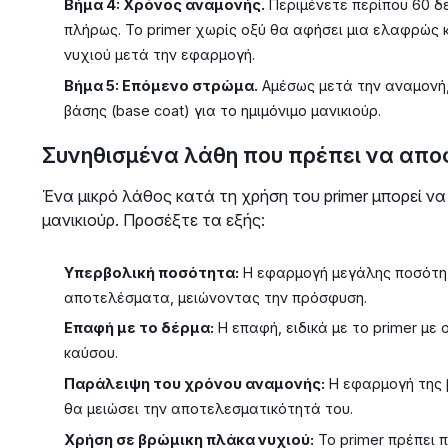
Βήμα 4: Χρόνος αναμονής.
Περιμένετε περίπου 60 δε
πλήρως. Το primer χωρίς οξύ θα αφήσει μια ελαφρώς 
νυχιού μετά την εφαρμογή.
Βήμα 5: Επόμενο στρώμα.
Αμέσως μετά την αναμονή
βάσης (base coat) για το ημιμόνιμο μανικιούρ.
Συνηθισμένα λάθη που πρέπει να απο
Ένα μικρό λάθος κατά τη χρήση του primer μπορεί ν
μανικιούρ. Προσέξτε τα εξής:
Υπερβολική ποσότητα:
Η εφαρμογή μεγάλης ποσότητ
αποτελέσματα, μειώνοντας την πρόσφυση.
Επαφή με το δέρμα:
Η επαφή, ειδικά με το primer με
καύσου.
Παράλειψη του χρόνου αναμονής:
Η εφαρμογή της β
θα μειώσει την αποτελεσματικότητά του.
Χρήση σε βρώμικη πλάκα νυχιού:
Το primer πρέπει 