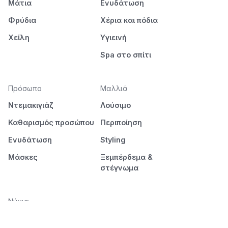
Μάτια
Ενυδάτωση
Φρύδια
Χέρια και πόδια
Χείλη
Υγιεινή
Spa στο σπίτι
Πρόσωπο
Μαλλιά
Ντεμακιγιάζ
Λούσιμο
Καθαρισμός προσώπου
Περιποίηση
Ενυδάτωση
Styling
Μάσκες
Ξεμπέρδεμα &
στέγνωμα
Νύχια
Μανικιούρ