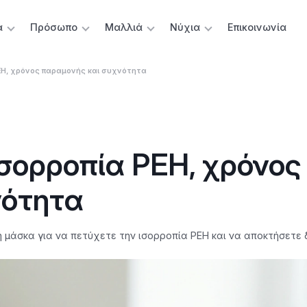
α
Πρόσωπο
Μαλλιά
Νύχια
Επικοινωνία
PEH, χρόνος παραμονής και συχνότητα
ισορροπία PEH, χρόνος
νότητα
 μάσκα για να πετύχετε την ισορροπία PEH και να αποκτήσετε δ