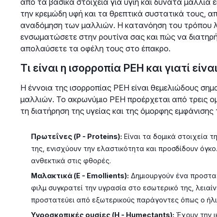
από τα βασικά στοιχεία για υγιή και δυνατά μαλλιά εί
την κρεμώδη υφή και τα θρεπτικά συστατικά τους, 
αναδόμηση των μαλλιών. Η κατανόηση του τρόπου λε
ενσωματώσετε στην ρουτίνα σας και πώς να διατηρήσε
απολαύσετε τα οφέλη τους στο έπακρο.
Τι είναι η ισορροπία PEH και γιατί είνα
Η έννοια της ισορροπίας PEH είναι θεμελιώδους σημα
μαλλιών. Το ακρωνύμιο PEH προέρχεται από τρεις ο
τη διατήρηση της υγείας και της όμορφης εμφάνισης 
Πρωτεΐνες (P - Proteins):
Είναι τα δομικά στοιχεία τ
της, ενισχύουν την ελαστικότητα και προσδίδουν όγκο.
ανθεκτικά στις φθορές.
Μαλακτικά (E - Emollients):
Δημιουργούν ένα προστατ
φιλμ συγκρατεί την υγρασία στο εσωτερικό της, λειαίν
προστατεύει από εξωτερικούς παράγοντες όπως ο ήλι
Υγροσκοπικές ουσίες (H - Humectants):
Έχουν την ι