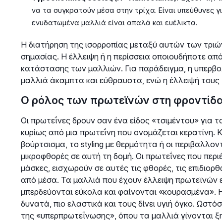
να τα συγκρατούν μέσα στην τρίχα. Είναι υπεύθυνες 
ενυδατωμένα μαλλιά είναι απαλά και ευέλικτα.
Η διατήρηση της ισορροπίας μεταξύ αυτών των τριώ
σημασίας. Η έλλειψη ή η περίσσεια οποιουδήποτε από
κατάστασης των μαλλιών. Για παράδειγμα, η υπερβο
μαλλιά άκαμπτα και εύθραυστα, ενώ η έλλειψή τους
Ο ρόλος των πρωτεϊνών στη φροντίδ
Οι πρωτεΐνες δρουν σαν ένα είδος «τσιμέντου» για τ
κυρίως από μια πρωτεΐνη που ονομάζεται κερατίνη.
βούρτσισμα, το styling με θερμότητα ή οι περιβαλλ
μικροφθορές σε αυτή τη δομή. Οι πρωτεΐνες που περ
μάσκες, εισχωρούν σε αυτές τις φθορές, τις επιδιορ
από μέσα. Τα μαλλιά που έχουν έλλειψη πρωτεϊνών εί
μπερδεύονται εύκολα και φαίνονται «κουρασμένα». Η
δυνατά, πιο ελαστικά και τους δίνει υγιή όγκο. Ωστό
της «υπερπρωτεΐνωσης», όπου τα μαλλιά γίνονται ξηρ