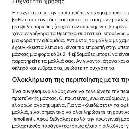
Συχνότητα χρήσης
Η συχνότητα με την οποία πρέπει να χρησιμοποιείτε
βαθμό από τον τύπο και την κατάσταση των μαλλιών
με υψηλό πορώδες (συχνά ταλαιπωρημένα, βαμμένα ή
χάνουν γρήγορα τα θρεπτικά συστατικά, επομένως μ
μία φορά την εβδομάδα. Αντίθετα, τα μαλλιά με χαμη
έχουν κλειστά λέπια και είναι πιο επιρρεπή στην υπ
μάσκας μία φορά κάθε 2-4 εβδομάδες μπορεί να είναι
παρατηρείτε τα μαλλιά σας. Αν γίνονται άτονα και α
σκληρά και εύθραυστα, μειώστε τη συχνότητα.
Ολοκλήρωση της περιποίησης μετά τη
Ένα συνηθισμένο λάθος είναι να τελειώνετε την πε
πρωτεϊνικής μάσκας. Οι πρωτεΐνες, ενώ αναδομούν, 
ελαφρώς ανασηκωμένα. Για να «κλειδώσετε» τα οφέλ
μαλλιά, είναι σημαντικό να ολοκληρώσετε τη ρουτί
(emollient). Αφού ξεβγάλετε καλά την πρωτεϊνική μάσ
μαλακτικούς παράγοντες (όπως έλαια ή σιλικόνες) γι