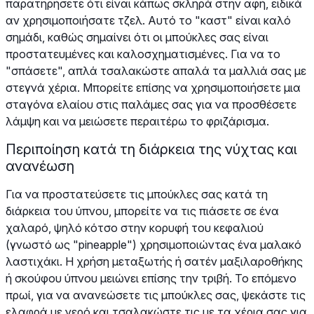
παρατηρήσετε ότι είναι κάπως σκληρά στην αφή, ειδικά
αν χρησιμοποιήσατε τζελ. Αυτό το "καστ" είναι καλό
σημάδι, καθώς σημαίνει ότι οι μπούκλες σας είναι
προστατευμένες και καλοσχηματισμένες. Για να το
"σπάσετε", απλά τσαλακώστε απαλά τα μαλλιά σας με
στεγνά χέρια. Μπορείτε επίσης να χρησιμοποιήσετε μια
σταγόνα ελαίου στις παλάμες σας για να προσθέσετε
λάμψη και να μειώσετε περαιτέρω το φριζάρισμα.
Περιποίηση κατά τη διάρκεια της νύχτας και
ανανέωση
Για να προστατεύσετε τις μπούκλες σας κατά τη
διάρκεια του ύπνου, μπορείτε να τις πιάσετε σε ένα
χαλαρό, ψηλό κότσο στην κορυφή του κεφαλιού
(γνωστό ως "pineapple") χρησιμοποιώντας ένα μαλακό
λαστιχάκι. Η χρήση μεταξωτής ή σατέν μαξιλαροθήκης
ή σκούφου ύπνου μειώνει επίσης την τριβή. Το επόμενο
πρωί, για να ανανεώσετε τις μπούκλες σας, ψεκάστε τις
ελαφρά με νερό και τσαλακώστε τις με τα χέρια σας για