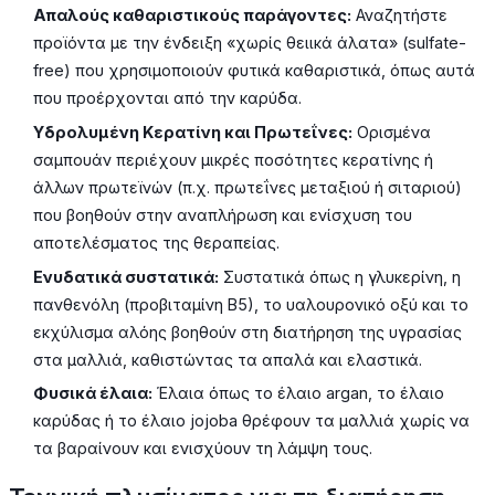
Απαλούς καθαριστικούς παράγοντες:
Αναζητήστε
προϊόντα με την ένδειξη «χωρίς θειικά άλατα» (sulfate-
free) που χρησιμοποιούν φυτικά καθαριστικά, όπως αυτά
που προέρχονται από την καρύδα.
Υδρολυμένη Κερατίνη και Πρωτεΐνες:
Ορισμένα
σαμπουάν περιέχουν μικρές ποσότητες κερατίνης ή
άλλων πρωτεϊνών (π.χ. πρωτεΐνες μεταξιού ή σιταριού)
που βοηθούν στην αναπλήρωση και ενίσχυση του
αποτελέσματος της θεραπείας.
Ενυδατικά συστατικά:
Συστατικά όπως η γλυκερίνη, η
πανθενόλη (προβιταμίνη Β5), το υαλουρονικό οξύ και το
εκχύλισμα αλόης βοηθούν στη διατήρηση της υγρασίας
στα μαλλιά, καθιστώντας τα απαλά και ελαστικά.
Φυσικά έλαια:
Έλαια όπως το έλαιο argan, το έλαιο
καρύδας ή το έλαιο jojoba θρέφουν τα μαλλιά χωρίς να
τα βαραίνουν και ενισχύουν τη λάμψη τους.