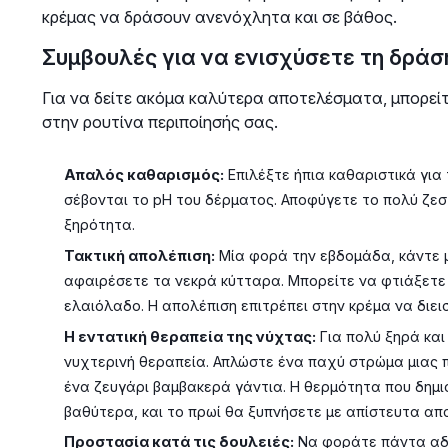
κρέμας να δράσουν ανενόχλητα και σε βάθος.
Συμβουλές για να ενισχύσετε τη δράσ
Για να δείτε ακόμα καλύτερα αποτελέσματα, μπορεί
στην ρουτίνα περιποίησής σας.
Απαλός καθαρισμός:
Επιλέξτε ήπια καθαριστικά για 
σέβονται το pH του δέρματος. Αποφύγετε το πολύ ζε
ξηρότητα.
Τακτική απολέπιση:
Μία φορά την εβδομάδα, κάντε μ
αφαιρέσετε τα νεκρά κύτταρα. Μπορείτε να φτιάξετε 
ελαιόλαδο. Η απολέπιση επιτρέπει στην κρέμα να διεισ
Η εντατική θεραπεία της νύχτας:
Για πολύ ξηρά και
νυχτερινή θεραπεία. Απλώστε ένα παχύ στρώμα μιας 
ένα ζευγάρι βαμβακερά γάντια. Η θερμότητα που δημι
βαθύτερα, και το πρωί θα ξυπνήσετε με απίστευτα απ
Προστασία κατά τις δουλειές:
Να φοράτε πάντα αδι