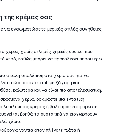
η της κρέμας σας
τε να ενσωματώσετε μερικές απλές συνήθειες
τα χέρια, χωρίς σκληρές χημικές ουσίες, που
στό νερό, καθώς μπορεί να προκαλέσει περαιτέρω
ια απαλή απολέπιση στα χέρια σας για να
ένα απλό σπιτικό scrub με ζάχαρη και
δύσει καλύτερα και να είναι πιο αποτελεσματική.
 σκασμένα χέρια, δοκιμάστε μια εντατική
πολύ πλούσιας κρέμας ή βάλσαμου και φορέστε
ουργείται βοηθά τα συστατικά να εισχωρήσουν
αλά χέρια.
άβροχα γάντια όταν πλένετε πιάτα ή