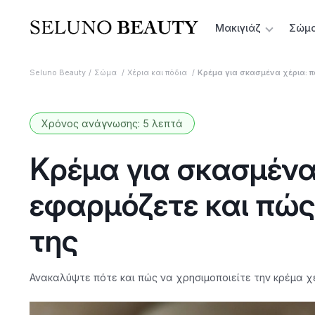
Μακιγιάζ
Σώμ
Seluno Beauty
Σώμα
Χέρια και πόδια
Κρέμα για σκασμένα χέρια: π
Χρόνος ανάγνωσης: 5 λεπτά
Κρέμα για σκασμένα 
εφαρμόζετε και πώς
της
Ανακαλύψτε πότε και πώς να χρησιμοποιείτε την κρέμα χ