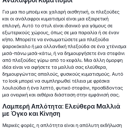
Ανάλαφροι Κυματισμοί
Για μια πιο μποέμ και χαλαρή αισθητική, οι πλεξούδες
και οι ανάλαφροι κυματισμοί είναι μια εξαιρετική
επιλογή. Αυτό το στυλ είναι ιδανικό για γάμους σε
εξωτερικούς χώρους, όπως σε μια παραλία ή σε έναν
κήπο. Μπορείτε να ενσωματώσετε μια πλεξούδα
ψαροκόκαλο ή μια ολλανδική πλεξούδα σε ένα χτένισμα
μισά-πάνω μισά-κάτω, ή να δημιουργήσετε ένα στεφάνι
από πλεξούδες γύρω από το κεφάλι. Μια άλλη όμορφη
ιδέα είναι να αφήσετε τα μαλλιά σας ελεύθερα,
δημιουργώντας απαλούς, φυσικούς κυματισμούς. Αυτό
το look μπορεί να συμπληρωθεί τέλεια με φρέσκα
λουλούδια ή ένα λεπτό, φυτικό στεφάνι, προσδίδοντας
μια ονειρική και αιθέρια διάσταση στην εμφάνισή σας.
Λαμπερή Απλότητα: Ελεύθερα Μαλλιά
με Όγκο και Κίνηση
Μερικές φορές, η απλότητα είναι η απόλυτη εκδήλωση