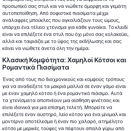
προσωπικό σας στυλ και να νιώθετε όμορφη και γεμάτη
αυτοπεποίθηση. Από σοφιστικέ πιασίματα μέχρι
ανάλαφρες μπούκλες που αγκαλιάζουν τους ώμους,
υπάρχει ένα τέλειο χτένισμα για κάθε γυναίκα. Το κλειδί
είναι να επιλέξετε ένα στυλ που όχι μόνο σας κολακεύει,
αλλά και ταιριάζει με το ύφος της εκδήλωσης και σας
κάνει να νιώθετε άνετα όλη την ημέρα.
Κλασική Κομψότητα: Χαμηλοί Κότσοι και
Ρομαντικά Πιασίματα
Ένας από τους πιο διαχρονικούς και κομψούς τρόπους
για να αναδείξετε τα μακριά μαλλιά σε έναν γάμο είναι
με έναν χαμηλό κότσο ή ένα ρομαντικό πιάσιμο. Αυτά
τα χτενίσματα αποπνέουν μια αίσθηση φινέτσας και
είναι ιδανικά για μια επίσημη τελετή. Μπορείτε να
επιλέξετε έναν αυστηρό, λείο κότσο για ένα μίνιμαλ και
μοντέρνο αποτέλεσμα ή έναν πιο χαλαρό, ατημέλητο
κότσο με μερικές τούφες να πέφτουν απαλά γύρω από