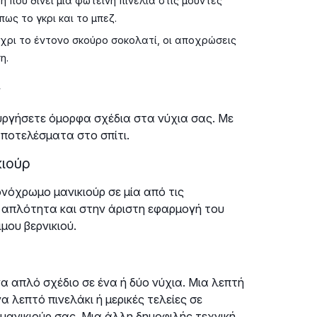
που δίνει μια φωτεινή πινελιά στις μουντές
ς το γκρι και το μπεζ.
χρι το έντονο σκούρο σοκολατί, οι αποχρώσεις
η.
ς
ουργήσετε όμορφα σχέδια στα νύχια σας. Με
αποτελέσματα στο σπίτι.
ιούρ
νόχρωμο μανικιούρ σε μία από τις
 απλότητα και στην άριστη εφαρμογή του
μου βερνικιού.
ένα απλό σχέδιο σε ένα ή δύο νύχια. Μια λεπτή
α λεπτό πινελάκι ή μερικές τελείες σε
ανικιούρ σας. Μια άλλη δημοφιλής τεχνική