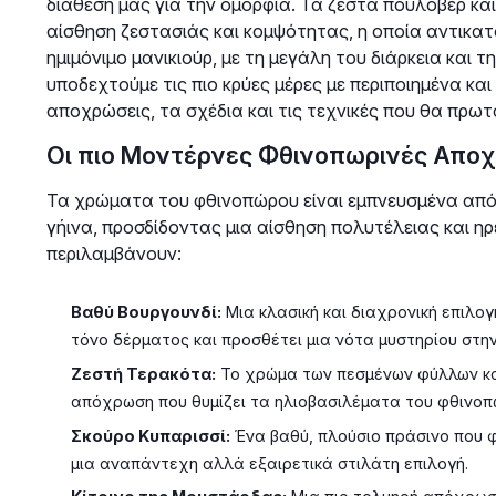
διάθεσή μας για την ομορφιά. Τα ζεστά πουλόβερ κα
αίσθηση ζεστασιάς και κομψότητας, η οποία αντικατο
ημιμόνιμο μανικιούρ, με τη μεγάλη του διάρκεια και τ
υποδεχτούμε τις πιο κρύες μέρες με περιποιημένα κα
αποχρώσεις, τα σχέδια και τις τεχνικές που θα πρω
Οι πιο Μοντέρνες Φθινοπωρινές Απο
Τα χρώματα του φθινοπώρου είναι εμπνευσμένα από τ
γήινα, προσδίδοντας μια αίσθηση πολυτέλειας και ηρ
περιλαμβάνουν:
Βαθύ Βουργουνδί:
Μια κλασική και διαχρονική επιλογ
τόνο δέρματος και προσθέτει μια νότα μυστηρίου στη
Ζεστή Τερακότα:
Το χρώμα των πεσμένων φύλλων και 
απόχρωση που θυμίζει τα ηλιοβασιλέματα του φθινοπ
Σκούρο Κυπαρισσί:
Ένα βαθύ, πλούσιο πράσινο που φ
μια αναπάντεχη αλλά εξαιρετικά στιλάτη επιλογή.