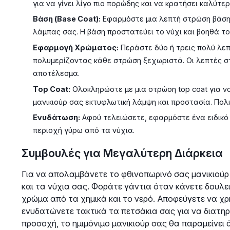
για να γίνει λίγο πιο πορώδης και να κρατήσει καλύτερ
Βάση (Base Coat):
Εφαρμόστε μια λεπτή στρώση βάσης
λάμπας σας. Η βάση προστατεύει το νύχι και βοηθά τ
Εφαρμογή Χρώματος:
Περάστε δύο ή τρεις πολύ λεπ
πολυμερίζοντας κάθε στρώση ξεχωριστά. Οι λεπτές 
αποτέλεσμα.
Top Coat:
Ολοκληρώστε με μια στρώση top coat για ν
μανικιούρ σας εκτυφλωτική λάμψη και προστασία. Πολ
Ενυδάτωση:
Αφού τελειώσετε, εφαρμόστε ένα ειδικό 
περιοχή γύρω από τα νύχια.
Συμβουλές για Μεγαλύτερη Διάρκεια
Για να απολαμβάνετε το φθινοπωρινό σας μανικιούρ 
και τα νύχια σας. Φοράτε γάντια όταν κάνετε δουλει
χρώμα από τα χημικά και το νερό. Αποφεύγετε να χρη
ενυδατώνετε τακτικά τα πετσάκια σας για να διατηρ
προσοχή, το ημιμόνιμο μανικιούρ σας θα παραμείνει 