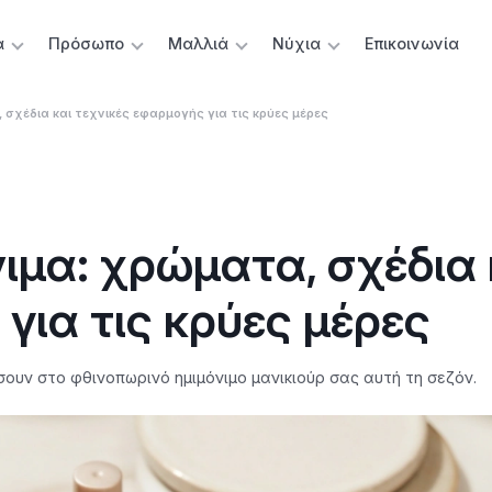
α
Πρόσωπο
Μαλλιά
Νύχια
Επικοινωνία
σχέδια και τεχνικές εφαρμογής για τις κρύες μέρες
ιμα: χρώματα, σχέδια 
για τις κρύες μέρες
υν στο φθινοπωρινό ημιμόνιμο μανικιούρ σας αυτή τη σεζόν.