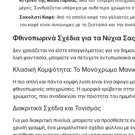
Κίτρινο της Μουστάρδας:
Μια πιο τολμηρή απόχρωση 
μέρες. Συνδυάζεται υπέροχα με ουδέτερα χρώματα όπω
Σοκολατί Καφέ:
Από το απαλό καφέ του γάλακτος μέ
του καφέ είναι συνώνυμες με τη ζεστασιά και την άνεσ
Φθινοπωρινά Σχέδια για τα Νύχια Σα
Δεν χρειάζεται να είστε επαγγελματίας για να δημι
λίγη φαντασία, μπορείτε να πετύχετε εντυπωσιακά 
Κλασική Κομψότητα: Το Μονόχρωμο Μανικ
Η πιο απλή και πάντα κομψή λύση είναι ένα άψογο μο
φθινοπωρινές αποχρώσεις. Η ομορφιά κρύβεται στην
χρώματος, που αναδεικνύει την ποιότητα του ημιμόνι
Διακριτικά Σχέδια και Τονισμός
Για μια διακριτική πινελιά, μπορείτε να προσθέσετε 
χρυσή γραμμή, ένα μινιμαλιστικό σχέδιο φύλλου με έν
αντίθεση χρώματος μπορούν να μεταμορφώσουν το μ