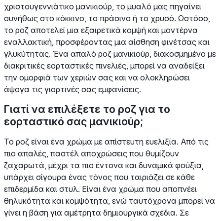
χριστουγεννιάτικο μανικιούρ, το μυαλό μας πηγαίνει
συνήθως στο κόκκινο, το πράσινο ή το χρυσό. Ωστόσο,
το ροζ αποτελεί μια εξαιρετικά κομψή και μοντέρνα
εναλλακτική, προσφέροντας μια αίσθηση φινέτσας και
γλυκύτητας. Ένα απαλό ροζ μανικιούρ, διακοσμημένο με
διακριτικές εορταστικές πινελιές, μπορεί να αναδείξει
την ομορφιά των χεριών σας και να ολοκληρώσει
άψογα τις γιορτινές σας εμφανίσεις.
Γιατί να επιλέξετε το ροζ για το
εορταστικό σας μανικιούρ;
Το ροζ είναι ένα χρώμα με απίστευτη ευελιξία. Από τις
πιο απαλές, παστέλ αποχρώσεις που θυμίζουν
ζαχαρωτά, μέχρι τα πιο έντονα και δυναμικά φούξια,
υπάρχει σίγουρα ένας τόνος που ταιριάζει σε κάθε
επιδερμίδα και στυλ. Είναι ένα χρώμα που αποπνέει
θηλυκότητα και κομψότητα, ενώ ταυτόχρονα μπορεί να
γίνει η βάση για αμέτρητα δημιουργικά σχέδια. Σε