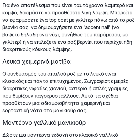
Για ένα αποτέλεσμα που είναι ταυτόχρονα λαμπερό και
κομψό, δοκιμάστε να προσθέσετε λίγη λάμψη. Μπορείτε
να εφαρμόσετε ένα top coat με γκλίτερ πάνω από το ροζ
βερνίκι σας, να δημιουργήσετε ένα 'accent nail' (να
βάψετε δηλαδή ένα νύχι, συνήθως του παράμεσου, με
γκλίτερ) ή να επιλέξετε ένα ροζ βερνίκι που περιέχει ήδη
διακριτικούς κόκκους λάμψης.
Λευκά χειμερινά μοτίβα
Ο συνδυασμός του απαλού ροζ με το λευκό είναι
κλασικός και πάντα επιτυχημένος. Ζωγραφίστε μικρές,
διακριτικές νιφάδες χιονιού, αστέρια ή απλές γραμμές
που θυμίζουν παγοκρυστάλλους. Αυτά τα σχέδια
προσθέτουν μια αδιαμφισβήτητα χειμερινή και
εορταστική νότα στο μανικιούρ σας.
Μοντέρνο γαλλικό μανικιούρ
Δώστε μια μοντέρνα εκδοχή στο κλασικό γαλλικό