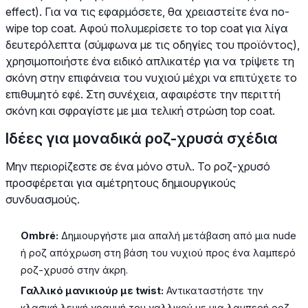
effect). Για να τις εφαρμόσετε, θα χρειαστείτε ένα no-
wipe top coat. Αφού πολυμερίσετε το top coat για λίγα
δευτερόλεπτα (σύμφωνα με τις οδηγίες του προϊόντος),
χρησιμοποιήστε ένα ειδικό απλικατέρ για να τρίψετε τη
σκόνη στην επιφάνεια του νυχιού μέχρι να επιτύχετε το
επιθυμητό εφέ. Στη συνέχεια, αφαιρέστε την περιττή
σκόνη και σφραγίστε με μια τελική στρώση top coat.
Ιδέες για μοναδικά ροζ-χρυσά σχέδια
Μην περιορίζεστε σε ένα μόνο στυλ. Το ροζ-χρυσό
προσφέρεται για αμέτρητους δημιουργικούς
συνδυασμούς.
Ombré:
Δημιουργήστε μια απαλή μετάβαση από μια nude
ή ροζ απόχρωση στη βάση του νυχιού προς ένα λαμπερό
ροζ-χρυσό στην άκρη.
Γαλλικό μανικιούρ με twist:
Αντικαταστήστε την
κλασική λευκή γραμμή του γαλλικού με μια λαμπερή ροζ-