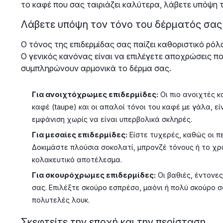
το καφέ που σας ταιριάζει καλύτερα, λάβετε υπόψη
Λάβετε υπόψη τον τόνο του δέρματός σας
Ο τόνος της επιδερμίδας σας παίζει καθοριστικό ρό
Ο γενικός κανόνας είναι να επιλέγετε αποχρώσεις π
συμπληρώνουν αρμονικά το δέρμα σας.
Για ανοιχτόχρωμες επιδερμίδες:
Οι πιο ανοιχτές κ
καφέ (taupe) και οι απαλοί τόνοι του καφέ με γάλα, εί
εμφάνιση χωρίς να είναι υπερβολικά σκληρές.
Για μεσαίες επιδερμίδες:
Είστε τυχερές, καθώς οι 
Δοκιμάστε πλούσια σοκολατί, μπρονζέ τόνους ή το χρ
κολακευτικό αποτέλεσμα.
Για σκουρόχρωμες επιδερμίδες:
Οι βαθιές, έντονε
σας. Επιλέξτε σκούρο εσπρέσο, μαόνι ή πολύ σκούρο σ
πολυτελές λουκ.
Σκεφτείτε την εποχή και την περίσταση