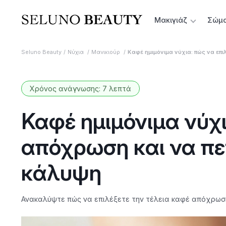
Μακιγιάζ
Σώμ
Seluno Beauty
Νύχια
Μανικιούρ
Καφέ ημιμόνιμα νύχια: πώς να επ
Χρόνος ανάγνωσης: 7 λεπτά
Καφέ ημιμόνιμα νύχι
απόχρωση και να πε
κάλυψη
Ανακαλύψτε πώς να επιλέξετε την τέλεια καφέ απόχρωση