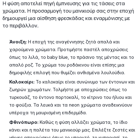
Η φύση αποτελεί πηγή έμπνευσης για τις τάσεις στα
χρώματα. Η προσαρμογή του μανικιούρ σας στην εποχή
δημιουργεί μια αίσθηση φρεσκάδας και εναρμόνισης με
το περιβάλλον.
Άνοιξη:
Η εποχή της αναγέννησης ζητά απαλά και
χαρούμενα χρώματα. Προτιμήστε παστέλ αποχρώσεις
όπως το λιλά, το baby blue, το πράσινο της μέντας και το
απαλό ροζ. Το χρώμα του ροδάκινου είναι επίσης μια
δημοφιλής επιλογή που θυμίζει ανθισμένα λουλούδια.
Καλοκαίρι:
Το καλοκαίρι είναι συνώνυμο των έντονων και
ζωηρών χρωμάτων. Τολμήστε με αποχρώσεις όπως το
τυρκουάζ, το έντονο πορτοκαλί, το κίτρινο του ήλιου και
το φούξια. Τα λευκά και τα neon χρώματα αναδεικνύουν
υπέροχα τη μαυρισμένη επιδερμίδα.
Φθινόπωρο:
Καθώς η φύση αλλάζει χρώματα, το ίδιο
κάνει και η παλέτα του μανικιούρ μας. Επιλέξτε ζεστές και
γήινες αποχρώσεις όπως το μπορντό, το κυπαρισσί, το