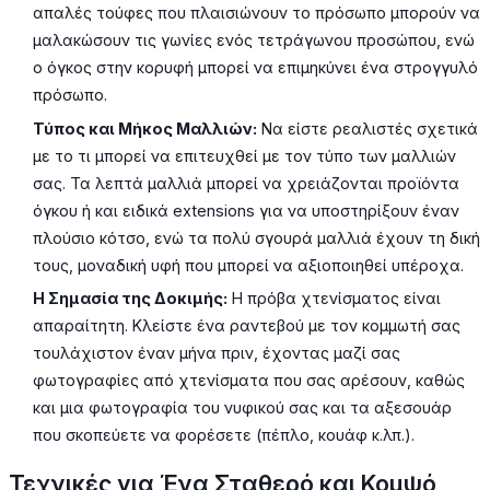
απαλές τούφες που πλαισιώνουν το πρόσωπο μπορούν να
μαλακώσουν τις γωνίες ενός τετράγωνου προσώπου, ενώ
ο όγκος στην κορυφή μπορεί να επιμηκύνει ένα στρογγυλό
πρόσωπο.
Τύπος και Μήκος Μαλλιών:
Να είστε ρεαλιστές σχετικά
με το τι μπορεί να επιτευχθεί με τον τύπο των μαλλιών
σας. Τα λεπτά μαλλιά μπορεί να χρειάζονται προϊόντα
όγκου ή και ειδικά extensions για να υποστηρίξουν έναν
πλούσιο κότσο, ενώ τα πολύ σγουρά μαλλιά έχουν τη δική
τους, μοναδική υφή που μπορεί να αξιοποιηθεί υπέροχα.
Η Σημασία της Δοκιμής:
Η πρόβα χτενίσματος είναι
απαραίτητη. Κλείστε ένα ραντεβού με τον κομμωτή σας
τουλάχιστον έναν μήνα πριν, έχοντας μαζί σας
φωτογραφίες από χτενίσματα που σας αρέσουν, καθώς
και μια φωτογραφία του νυφικού σας και τα αξεσουάρ
που σκοπεύετε να φορέσετε (πέπλο, κουάφ κ.λπ.).
Τεχνικές για Ένα Σταθερό και Κομψό