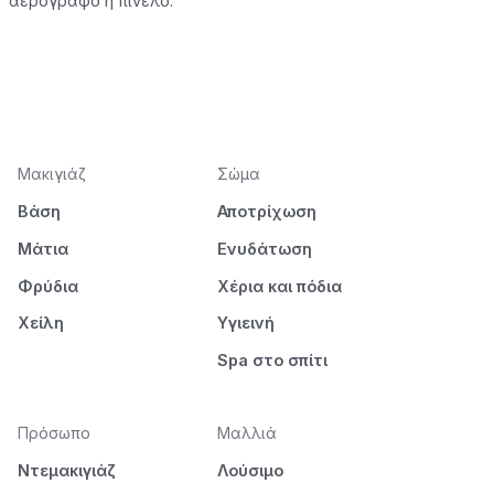
αερογράφο ή πινέλο.
Μακιγιάζ
Σώμα
Βάση
Αποτρίχωση
Μάτια
Ενυδάτωση
Φρύδια
Χέρια και πόδια
Χείλη
Υγιεινή
Spa στο σπίτι
Πρόσωπο
Μαλλιά
Ντεμακιγιάζ
Λούσιμο