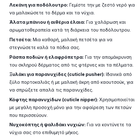
Λεκάνη για ποδόλουτρο:
Γεμίστε την με ζεστό νερό για
να μαλακώσετε το δέρμα και τα νύχια.
Άλατα μπάνιου ή αιθέρια έλαια:
Για χαλάρωση και
αρωματοθεραπεία κατά τη διάρκεια του ποδόλουτρου.
Πετσέτα:
Μια καθαρή, μαλακή πετσέτα για να
στεγνώσετε καλά τα πόδια σας.
Ράσπα ποδιών ή ελαφρόπετρα:
Για την απομάκρυνση
του σκληρού δέρματος από τις φτέρνες και τα πέλματα.
Ξυλάκι για παρανυχίδες (cuticle pusher):
Ιδανικά από
ξύλο πορτοκαλιάς ή με μαλακή άκρη από καουτσούκ, για
να σπρώξετε απαλά τις παρανυχίδες.
Κόφτης παρανυχίδων (cuticle nipper):
Χρησιμοποιείται
με μεγάλη προσοχή μόνο για την αφαίρεση των πετσών
που περισσεύουν.
Νυχοκόπτης ή ψαλιδάκι νυχιών:
Για να κοντύνετε τα
νύχια σας στο επιθυμητό μήκος.