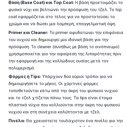
Βάση (Base Coat) και Top Coat:
Η βάση προετοιμάζει το
φυσικό νύχι και βελτιώνει την πρόσφυση του τζελ. Το top
coat εφαρμόζεται στο τέλος για να προστατεύσει το
χρώμα και να δώσει μια λαμπερή, επαγγελματική όψη.
Primer και Cleaner:
Το primer αφυδατώνει την επιφάνεια
του νυχιού και δημιουργεί μια ιδανική βάση για την
πρόσφυση. Το cleaner (συνήθως με βάση το οινόπνευμα)
χρησιμοποιείται για την αφαίρεση της λιπαρότητας πριν
την εφαρμογή και της κολλώδους ουσίας μετά τον
πολυμερισμό.
Φόρμες ή Tips:
Υπάρχουν δύο κύριοι τρόποι για να
δημιουργήσετε το μήκος. Οι χάρτινες φόρμες
τοποθετούνται κάτω από την άκρη του φυσικού νυχιού
και το τζελ χτίζεται πάνω τους. Τα tips είναι έτοιμα
πλαστικά νύχια που κολλιούνται στην άκρη του φυσικού
νυχιού και στη συνέχεια καλύπτονται με τζελ.
Πινέλα:
Θα χρειαστείτε τουλάχιστον ένα πινέλο για την