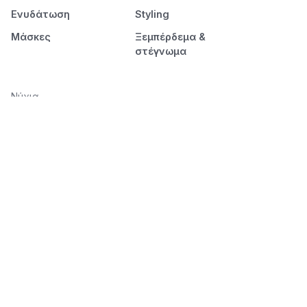
Ενυδάτωση
Styling
Μάσκες
Ξεμπέρδεμα &
στέγνωμα
Νύχια
Μανικιούρ
Πεντικιούρ
Διάρκεια