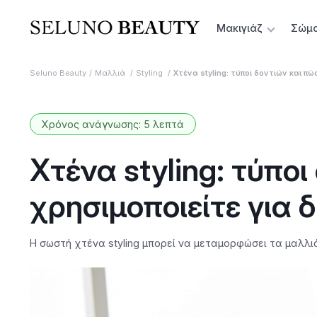
Μακιγιάζ
Σώμ
Seluno Beauty
Μαλλιά
Styling
Χτένα styling: τύποι δοντιών και π
Χρόνος ανάγνωσης: 5 λεπτά
Χτένα styling: τύποι
χρησιμοποιείτε για 
Η σωστή χτένα styling μπορεί να μεταμορφώσει τα μαλλιά