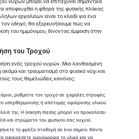
χού νυχιών μπορεί να επιταχύνει σημαντικά
 να αποφευχθεί η φθορά της φυσικής πλάκας
ληλων εργαλείων είναι το κλειδί για ένα
 τον οδηγό, θα εξερευνήσουμε πώς να
ρεση του ημιμόνιμου, δίνοντας έμφαση στην
ήση του Τροχού
χρήση ενός τροχού νυχιών. Μια λανθασμένη
 ακόμα και τραυματισμό στο φυσικό νύχι και
τούς τους θεμελιώδεις κανόνες:
χάριοι, ρυθμίστε τον τροχό σε χαμηλές στροφές.
υνο υπερθέρμανσης ή απότομης αφαίρεσης υλικού.
λειά της. Η άσκηση πίεσης μπορεί να προκαλέσει
λλά και στρώματα του φυσικού σας νυχιού.
ήνετε τη φρέζα σταθερή σε ένα σημείο. Κάντε
 να αφαιρέσετε ομοιόμορφα το υλικό και να