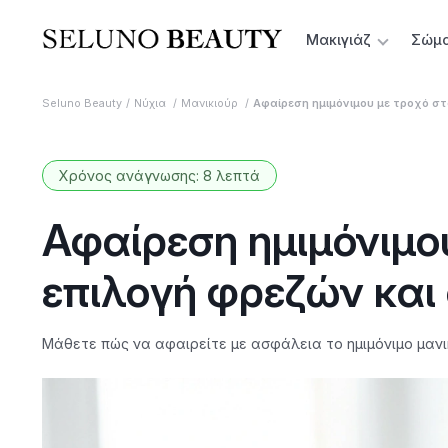
Μακιγιάζ
Σώμ
Seluno Beauty
Νύχια
Μανικιούρ
Αφαίρεση ημιμόνιμου με τροχό στο
Χρόνος ανάγνωσης: 8 λεπτά
Αφαίρεση ημιμόνιμου
επιλογή φρεζών και
Μάθετε πώς να αφαιρείτε με ασφάλεια το ημιμόνιμο μανικ