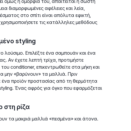
εί όμως η ομορφιά του, απαιτείται η σωστή
έλεια διαμορφωμένες αφέλειες και λεία,
σματος στο σπίτι είναι απόλυτα εφικτή,
α χρησιμοποιήσετε τις κατάλληλες μεθόδους
μένο styling
το λούσιμο. Επιλέξτε ένα σαμπουάν και ένα
ας. Αν έχετε λεπτή τρίχα, προτιμήστε
υ conditioner, επικεντρωθείτε στα μήκη και
να μην «βαρύνουν» τα μαλλιά. Πριν
ά ένα προϊόν προστασίας από τη θερμότητα
tyling. Ένας αφρός για όγκο που εφαρμόζεται
 στη ρίζα
χνουν τα μακριά μαλλιά «πεσμένα» και άτονα.