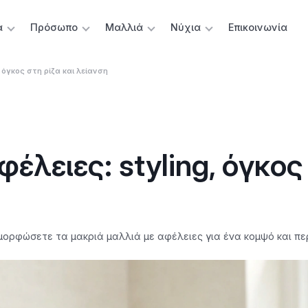
α
Πρόσωπο
Μαλλιά
Νύχια
Επικοινωνία
 όγκος στη ρίζα και λείανση
έλειες: styling, όγκος
μορφώσετε τα μακριά μαλλιά με αφέλειες για ένα κομψό και πε