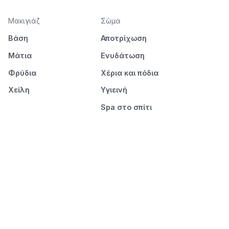
Μακιγιάζ
Σώμα
Βάση
Αποτρίχωση
Μάτια
Ενυδάτωση
Φρύδια
Χέρια και πόδια
Χείλη
Υγιεινή
Spa στο σπίτι
Πρόσωπο
Μαλλιά
Ντεμακιγιάζ
Λούσιμο
Καθαρισμός προσώπου
Περιποίηση
Ενυδάτωση
Styling
Μάσκες
Ξεμπέρδεμα &
στέγνωμα