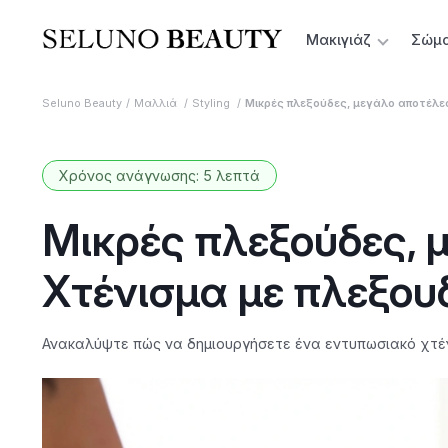
Μακιγιάζ
Σώμ
Seluno Beauty
Μαλλιά
Styling
Μικρές πλεξούδες, μεγάλο αποτέλε
Χρόνος ανάγνωσης: 5 λεπτά
Μικρές πλεξούδες, 
Χτένισμα με πλεξου
Ανακαλύψτε πώς να δημιουργήσετε ένα εντυπωσιακό χτέν