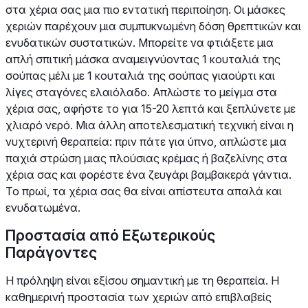
στα χέρια σας μια πιο εντατική περιποίηση. Οι μάσκες
χεριών παρέχουν μια συμπυκνωμένη δόση θρεπτικών και
ενυδατικών συστατικών. Μπορείτε να φτιάξετε μια
απλή σπιτική μάσκα αναμειγνύοντας 1 κουταλιά της
σούπας μέλι με 1 κουταλιά της σούπας γιαούρτι και
λίγες σταγόνες ελαιόλαδο. Απλώστε το μείγμα στα
χέρια σας, αφήστε το για 15-20 λεπτά και ξεπλύνετε με
χλιαρό νερό. Μια άλλη αποτελεσματική τεχνική είναι η
νυχτερινή θεραπεία: πριν πάτε για ύπνο, απλώστε μια
παχιά στρώση μιας πλούσιας κρέμας ή βαζελίνης στα
χέρια σας και φορέστε ένα ζευγάρι βαμβακερά γάντια.
Το πρωί, τα χέρια σας θα είναι απίστευτα απαλά και
ενυδατωμένα.
Προστασία από Εξωτερικούς
Παράγοντες
Η πρόληψη είναι εξίσου σημαντική με τη θεραπεία. Η
καθημερινή προστασία των χεριών από επιβλαβείς