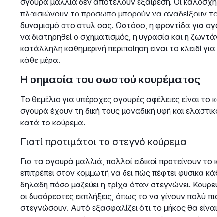
σγουρά μαλλιά δεν αποτελούν εξαίρεση. Οι καλοσχη
πλαισιώνουν το πρόσωπο μπορούν να αναδείξουν τα
δυναμισμό στο στυλ σας. Ωστόσο, η φροντίδα για σγο
να διατηρηθεί ο σχηματισμός, η υγρασία και η ζωντά
κατάλληλη καθημερινή περιποίηση είναι το κλειδί γι
κάθε μέρα.
Η σημασία του σωστού κουρέματος
Το θεμέλιο για υπέροχες σγουρές αφέλειες είναι το κ
σγουρά έχουν τη δική τους μοναδική υφή και ελαστι
κατά το κούρεμα.
Γιατί προτιμάται το στεγνό κούρεμα
Για τα σγουρά μαλλιά, πολλοί ειδικοί προτείνουν το
επιτρέπει στον κομμωτή να δει πώς πέφτει φυσικά κάθε
δηλαδή πόσο μαζεύει η τρίχα όταν στεγνώνει. Κουρε
οι δυσάρεστες εκπλήξεις, όπως το να γίνουν πολύ πι
στεγνώσουν. Αυτό εξασφαλίζει ότι το μήκος θα είναι