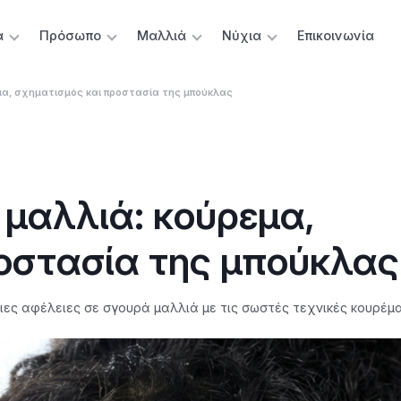
α
Πρόσωπο
Μαλλιά
Νύχια
Επικοινωνία
μα, σχηματισμός και προστασία της μπούκλας
 μαλλιά: κούρεμα,
οστασία της μπούκλας
ς αφέλειες σε σγουρά μαλλιά με τις σωστές τεχνικές κουρέματο