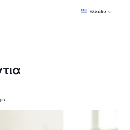
Ελλάδα
ντια
μα.