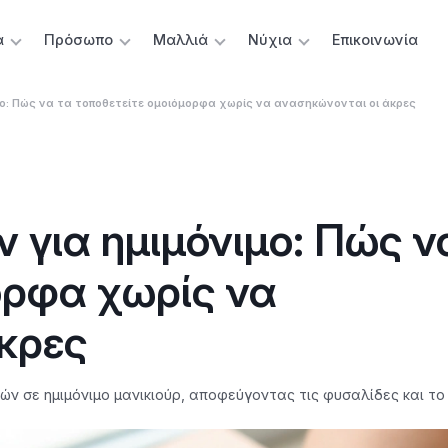
α
Πρόσωπο
Μαλλιά
Νύχια
Επικοινωνία
ο: Πώς να τα τοποθετείτε ομοιόμορφα χωρίς να ανασηκώνονται οι άκρες
 για ημιμόνιμο: Πώς ν
ορφα χωρίς να
κρες
 σε ημιμόνιμο μανικιούρ, αποφεύγοντας τις φυσαλίδες και το