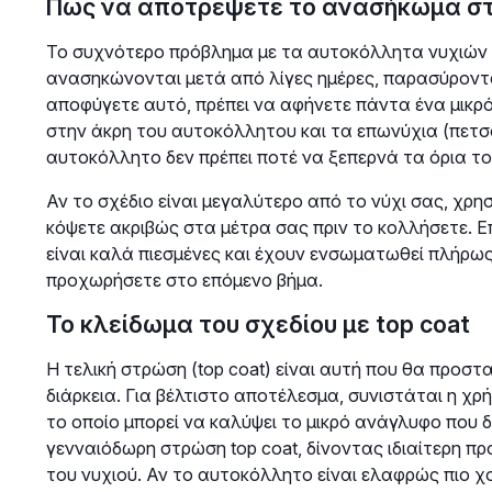
Πώς να αποτρέψετε το ανασήκωμα στ
Το συχνότερο πρόβλημα με τα αυτοκόλλητα νυχιών εί
ανασηκώνονται μετά από λίγες ημέρες, παρασύροντας
αποφύγετε αυτό, πρέπει να αφήνετε πάντα ένα μικρό
στην άκρη του αυτοκόλλητου και τα επωνύχια (πετσά
αυτοκόλλητο δεν πρέπει ποτέ να ξεπερνά τα όρια το
Αν το σχέδιο είναι μεγαλύτερο από το νύχι σας, χρησ
κόψετε ακριβώς στα μέτρα σας πριν το κολλήσετε. Επ
είναι καλά πιεσμένες και έχουν ενσωματωθεί πλήρως
προχωρήσετε στο επόμενο βήμα.
Το κλείδωμα του σχεδίου με top coat
Η τελική στρώση (top coat) είναι αυτή που θα προστα
διάρκεια. Για βέλτιστο αποτέλεσμα, συνιστάται η χρή
το οποίο μπορεί να καλύψει το μικρό ανάγλυφο που 
γενναιόδωρη στρώση top coat, δίνοντας ιδιαίτερη 
του νυχιού. Αν το αυτοκόλλητο είναι ελαφρώς πιο χ