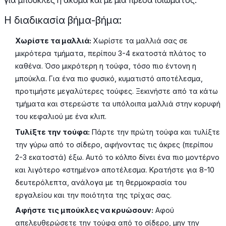
για μπούκλες ή ακόμα και με μια πρέσα ισιώματος.
Η διαδικασία βήμα-βήμα:
Χωρίστε τα μαλλιά:
Χωρίστε τα μαλλιά σας σε
μικρότερα τμήματα, περίπου 3-4 εκατοστά πλάτος το
καθένα. Όσο μικρότερη η τούφα, τόσο πιο έντονη η
μπούκλα. Για ένα πιο φυσικό, κυματιστό αποτέλεσμα,
προτιμήστε μεγαλύτερες τούφες. Ξεκινήστε από τα κάτω
τμήματα και στερεώστε τα υπόλοιπα μαλλιά στην κορυφή
του κεφαλιού με ένα κλιπ.
Τυλίξτε την τούφα:
Πάρτε την πρώτη τούφα και τυλίξτε
την γύρω από το σίδερο, αφήνοντας τις άκρες (περίπου
2-3 εκατοστά) έξω. Αυτό το κόλπο δίνει ένα πιο μοντέρνο
και λιγότερο «στημένο» αποτέλεσμα. Κρατήστε για 8-10
δευτερόλεπτα, ανάλογα με τη θερμοκρασία του
εργαλείου και την ποιότητα της τρίχας σας.
Αφήστε τις μπούκλες να κρυώσουν:
Αφού
απελευθερώσετε την τούφα από το σίδερο, μην την