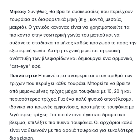
Μήκος:
Συνήθως, θα βρείτε συσκευασίες που περιέχουν
τουφάκια σε διαφορετικά μήκη (π.χ., κοντά, μεσαία,
μακριά). Ο γενικός κανόνας είναι να χρησιμοποιείτε τα
πιο κοντά στην εσωτερική γωνία του ματιού και να
αυξάνετε σταδιακά το μήκος καθώς προχωράτε προς την
εξωτερική γωνία. Αυτή η τεχνική μιμείται τη φυσική
ανάπτυξη των βλεφαρίδων και δημιουργεί ένα αρμονικό,
"cat-eye" εφέ.
Πυκνότητα:
Η πυκνότητα αναφέρεται στον αριθμό των
τριχών που περιέχει κάθε τουφάκι. Μπορείτε να βρείτε
από μεμονωμένες τρίχες μέχρι τουφάκια με 10, 20 ή και
περισσότερες τρίχες. Για ένα πολύ φυσικό αποτέλεσμα,
ιδανικό για πρωινές εμφανίσεις, προτιμήστε τουφάκια με
λιγότερες τρίχες. Για πιο έντονο όγκο και δραματικό
βλέμμα, επιλέξτε πιο πυκνά τουφάκια. Οι αρχάριοι καλό
είναι να ξεκινούν με πιο αραιά τουφάκια για ευκολότερη
διαχείριση.