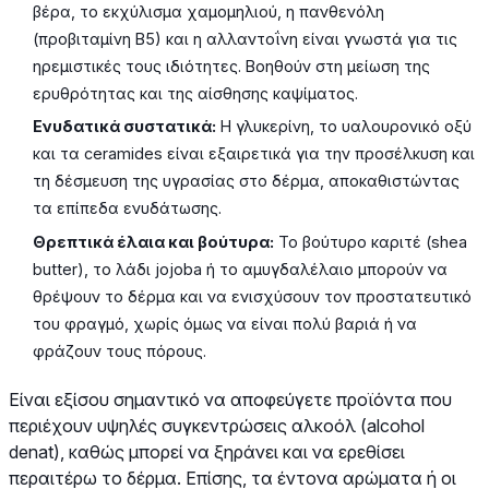
βέρα, το εκχύλισμα χαμομηλιού, η πανθενόλη
(προβιταμίνη Β5) και η αλλαντοΐνη είναι γνωστά για τις
ηρεμιστικές τους ιδιότητες. Βοηθούν στη μείωση της
ερυθρότητας και της αίσθησης καψίματος.
Ενυδατικά συστατικά:
Η γλυκερίνη, το υαλουρονικό οξύ
και τα ceramides είναι εξαιρετικά για την προσέλκυση και
τη δέσμευση της υγρασίας στο δέρμα, αποκαθιστώντας
τα επίπεδα ενυδάτωσης.
Θρεπτικά έλαια και βούτυρα:
Το βούτυρο καριτέ (shea
butter), το λάδι jojoba ή το αμυγδαλέλαιο μπορούν να
θρέψουν το δέρμα και να ενισχύσουν τον προστατευτικό
του φραγμό, χωρίς όμως να είναι πολύ βαριά ή να
φράζουν τους πόρους.
Είναι εξίσου σημαντικό να αποφεύγετε προϊόντα που
περιέχουν υψηλές συγκεντρώσεις αλκοόλ (alcohol
denat), καθώς μπορεί να ξηράνει και να ερεθίσει
περαιτέρω το δέρμα. Επίσης, τα έντονα αρώματα ή οι