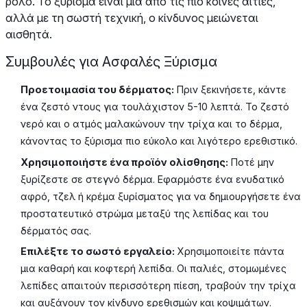
ρόλο. Το ξύρισμα είναι μια από τις πιο κοινές αιτίες,
αλλά με τη σωστή τεχνική, ο κίνδυνος μειώνεται
αισθητά.
Συμβουλές για Ασφαλές Ξύρισμα
Προετοιμασία του δέρματος:
Πριν ξεκινήσετε, κάντε
ένα ζεστό ντους για τουλάχιστον 5-10 λεπτά. Το ζεστό
νερό και ο ατμός μαλακώνουν την τρίχα και το δέρμα,
κάνοντας το ξύρισμα πιο εύκολο και λιγότερο ερεθιστικό.
Χρησιμοποιήστε ένα προϊόν ολίσθησης:
Ποτέ μην
ξυρίζεστε σε στεγνό δέρμα. Εφαρμόστε ένα ενυδατικό
αφρό, τζελ ή κρέμα ξυρίσματος για να δημιουργήσετε ένα
προστατευτικό στρώμα μεταξύ της λεπίδας και του
δέρματός σας.
Επιλέξτε το σωστό εργαλείο:
Χρησιμοποιείτε πάντα
μια καθαρή και κοφτερή λεπίδα. Οι παλιές, στομωμένες
λεπίδες απαιτούν περισσότερη πίεση, τραβούν την τρίχα
και αυξάνουν τον κίνδυνο ερεθισμών και κοψιμάτων.