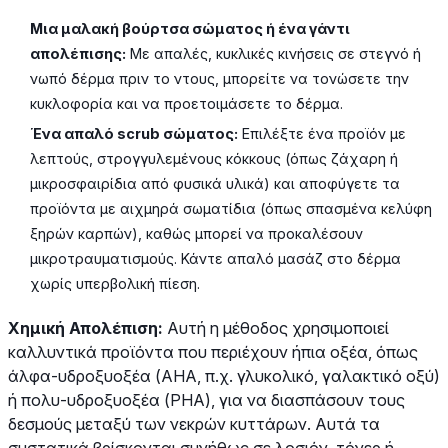
Μια μαλακή βούρτσα σώματος ή ένα γάντι
απολέπισης:
Με απαλές, κυκλικές κινήσεις σε στεγνό ή
νωπό δέρμα πριν το ντους, μπορείτε να τονώσετε την
κυκλοφορία και να προετοιμάσετε το δέρμα.
Ένα απαλό scrub σώματος:
Επιλέξτε ένα προϊόν με
λεπτούς, στρογγυλεμένους κόκκους (όπως ζάχαρη ή
μικροσφαιρίδια από φυσικά υλικά) και αποφύγετε τα
προϊόντα με αιχμηρά σωματίδια (όπως σπασμένα κελύφη
ξηρών καρπών), καθώς μπορεί να προκαλέσουν
μικροτραυματισμούς. Κάντε απαλό μασάζ στο δέρμα
χωρίς υπερβολική πίεση.
Χημική Απολέπιση:
Αυτή η μέθοδος χρησιμοποιεί
καλλυντικά προϊόντα που περιέχουν ήπια οξέα, όπως
άλφα-υδροξυοξέα (AHA, π.χ. γλυκολικό, γαλακτικό οξύ)
ή πολυ-υδροξυοξέα (PHA), για να διασπάσουν τους
δεσμούς μεταξύ των νεκρών κυττάρων. Αυτά τα