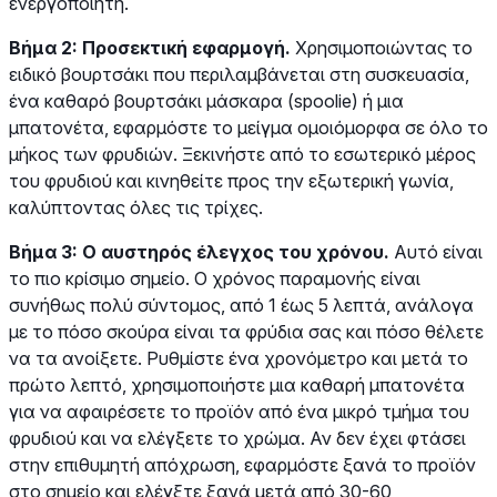
ενεργοποιητή.
Βήμα 2: Προσεκτική εφαρμογή.
Χρησιμοποιώντας το
ειδικό βουρτσάκι που περιλαμβάνεται στη συσκευασία,
ένα καθαρό βουρτσάκι μάσκαρα (spoolie) ή μια
μπατονέτα, εφαρμόστε το μείγμα ομοιόμορφα σε όλο το
μήκος των φρυδιών. Ξεκινήστε από το εσωτερικό μέρος
του φρυδιού και κινηθείτε προς την εξωτερική γωνία,
καλύπτοντας όλες τις τρίχες.
Βήμα 3: Ο αυστηρός έλεγχος του χρόνου.
Αυτό είναι
το πιο κρίσιμο σημείο. Ο χρόνος παραμονής είναι
συνήθως πολύ σύντομος, από 1 έως 5 λεπτά, ανάλογα
με το πόσο σκούρα είναι τα φρύδια σας και πόσο θέλετε
να τα ανοίξετε. Ρυθμίστε ένα χρονόμετρο και μετά το
πρώτο λεπτό, χρησιμοποιήστε μια καθαρή μπατονέτα
για να αφαιρέσετε το προϊόν από ένα μικρό τμήμα του
φρυδιού και να ελέγξετε το χρώμα. Αν δεν έχει φτάσει
στην επιθυμητή απόχρωση, εφαρμόστε ξανά το προϊόν
στο σημείο και ελέγξτε ξανά μετά από 30-60