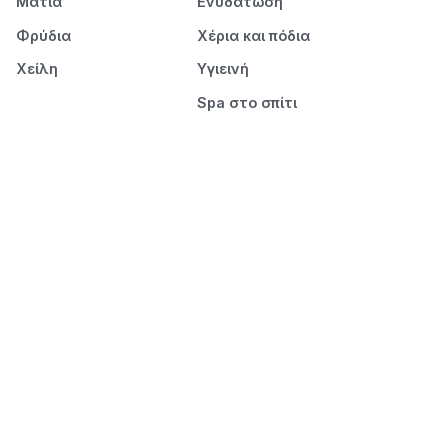
Μάτια
Ενυδάτωση
Φρύδια
Χέρια και πόδια
Χείλη
Υγιεινή
Spa στο σπίτι
Πρόσωπο
Μαλλιά
Ντεμακιγιάζ
Λούσιμο
Καθαρισμός προσώπου
Περιποίηση
Ενυδάτωση
Styling
Μάσκες
Ξεμπέρδεμα &
στέγνωμα
Νύχια
Μανικιούρ