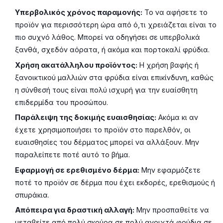
Υπερβολικός χρόνος παραμονής:
Το να αφήσετε το
προϊόν για περισσότερη ώρα από ό,τι χρειάζεται είναι το
πιο συχνό λάθος. Μπορεί να οδηγήσει σε υπερβολικά
ξανθά, σχεδόν αόρατα, ή ακόμα και πορτοκαλί φρύδια.
Χρήση ακατάλληλου προϊόντος:
Η χρήση βαφής ή
ξανοικτικού μαλλιών στα φρύδια είναι επικίνδυνη, καθώς
η σύνθεσή τους είναι πολύ ισχυρή για την ευαίσθητη
επιδερμίδα του προσώπου.
Παράλειψη της δοκιμής ευαισθησίας:
Ακόμα κι αν
έχετε χρησιμοποιήσει το προϊόν στο παρελθόν, οι
ευαισθησίες του δέρματος μπορεί να αλλάξουν. Μην
παραλείπετε ποτέ αυτό το βήμα.
Εφαρμογή σε ερεθισμένο δέρμα:
Μην εφαρμόζετε
ποτέ το προϊόν σε δέρμα που έχει εκδορές, ερεθισμούς ή
σπυράκια.
Απόπειρα για δραστική αλλαγή:
Μην προσπαθείτε να
μεταβείτε από πολύ σκούρα σε πολύ ανοιχτά φρύδια σε