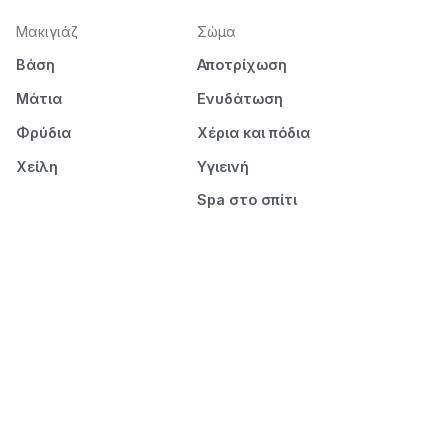
Μακιγιάζ
Σώμα
Βάση
Αποτρίχωση
Μάτια
Ενυδάτωση
Φρύδια
Χέρια και πόδια
Χείλη
Υγιεινή
Spa στο σπίτι
Πρόσωπο
Μαλλιά
Ντεμακιγιάζ
Λούσιμο
Καθαρισμός προσώπου
Περιποίηση
Ενυδάτωση
Styling
Μάσκες
Ξεμπέρδεμα &
στέγνωμα