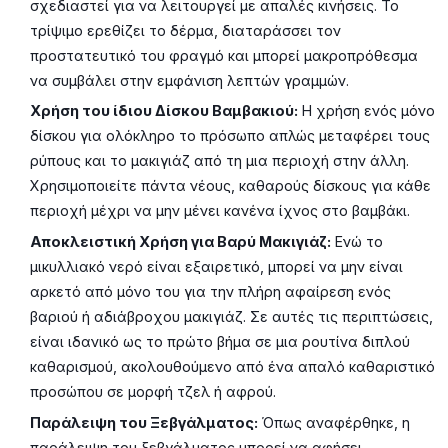
σχεδιαστεί για να λειτουργεί με απαλές κινήσεις. Το
τρίψιμο ερεθίζει το δέρμα, διαταράσσει τον
προστατευτικό του φραγμό και μπορεί μακροπρόθεσμα
να συμβάλει στην εμφάνιση λεπτών γραμμών.
Χρήση του ίδιου Δίσκου Βαμβακιού:
Η χρήση ενός μόνο
δίσκου για ολόκληρο το πρόσωπο απλώς μεταφέρει τους
ρύπους και το μακιγιάζ από τη μια περιοχή στην άλλη.
Χρησιμοποιείτε πάντα νέους, καθαρούς δίσκους για κάθε
περιοχή μέχρι να μην μένει κανένα ίχνος στο βαμβάκι.
Αποκλειστική Χρήση για Βαρύ Μακιγιάζ:
Ενώ το
μικυλλιακό νερό είναι εξαιρετικό, μπορεί να μην είναι
αρκετό από μόνο του για την πλήρη αφαίρεση ενός
βαριού ή αδιάβροχου μακιγιάζ. Σε αυτές τις περιπτώσεις,
είναι ιδανικό ως το πρώτο βήμα σε μια ρουτίνα διπλού
καθαρισμού, ακολουθούμενο από ένα απαλό καθαριστικό
προσώπου σε μορφή τζελ ή αφρού.
Παράλειψη του Ξεβγάλματος:
Όπως αναφέρθηκε, η
παράλειψη του ξεβγάλματος μπορεί να αφήσει