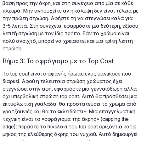
βάση προς την άκρη, και στη συνέχεια από μία σε κάθε
πλευρά. Μην ανησυχείτε αν η κάλυψη δεν είναι τέλεια με
την πρώτη στρώση. Αφήστε τη να στεγνώσει καλά για
3-5 λεπτά. Στη συνέχεια, εφαρμόστε μια δεύτερη, εξίσου
λεπτή στρώση με τον ίδιο τρόπο. Εάν το χρώμα είναι
πολύ ανοιχτό, μπορεί να χρειαστεί και μια τρίτη λεπτή
στρώση.
Βήμα 3: Το σφράγισμα με το Top Coat
Το top coat είναι ο αφανής ήρωας ενός μανικιούρ που
διαρκεί. Αφού η τελευταία στρώση χρώματος έχει
στεγνώσει στην αφή, εφαρμόστε μια γενναιόδωρη αλλά
όχι υπερβολική στρώση top coat. Αυτό θα προσθέσει μια
εκτυφλωτική γυαλάδα, θα προστατεύσει το χρώμα από
γρατζουνιές και θα το «κλειδώσει». Μια επαγγελματική
τεχνική είναι το «σφράγισμα της άκρης» (capping the
edge): περάστε το πινελάκι του top coat οριζόντια κατά
μήκος της ελεύθερης άκρης του νυχιού. Αυτό δημιουργεί