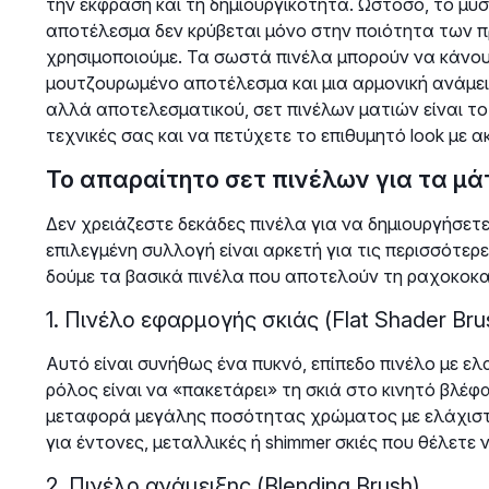
την έκφραση και τη δημιουργικότητα. Ωστόσο, το μυ
αποτέλεσμα δεν κρύβεται μόνο στην ποιότητα των π
χρησιμοποιούμε. Τα σωστά πινέλα μπορούν να κάνου
μουτζουρωμένο αποτέλεσμα και μια αρμονική ανάμει
αλλά αποτελεσματικού, σετ πινέλων ματιών είναι το
τεχνικές σας και να πετύχετε το επιθυμητό look με ακ
Το απαραίτητο σετ πινέλων για τα μά
Δεν χρειάζεστε δεκάδες πινέλα για να δημιουργήσετε
επιλεγμένη συλλογή είναι αρκετή για τις περισσότερε
δούμε τα βασικά πινέλα που αποτελούν τη ραχοκοκα
1. Πινέλο εφαρμογής σκιάς (Flat Shader Bru
Αυτό είναι συνήθως ένα πυκνό, επίπεδο πινέλο με ε
ρόλος είναι να «πακετάρει» τη σκιά στο κινητό βλέφα
μεταφορά μεγάλης ποσότητας χρώματος με ελάχιστη α
για έντονες, μεταλλικές ή shimmer σκιές που θέλετε 
2. Πινέλο ανάμειξης (Blending Brush)