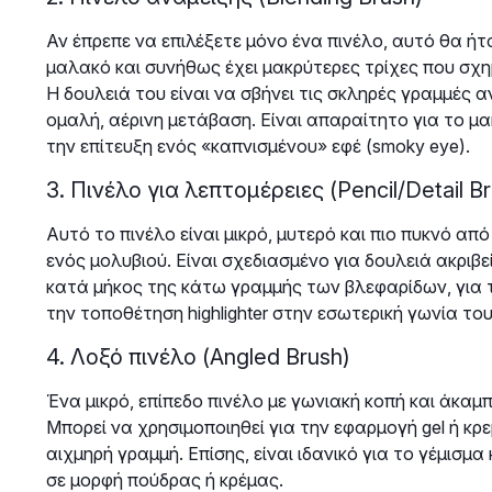
Αν έπρεπε να επιλέξετε μόνο ένα πινέλο, αυτό θα ήτ
μαλακό και συνήθως έχει μακρύτερες τρίχες που σχ
Η δουλειά του είναι να σβήνει τις σκληρές γραμμές
ομαλή, αέρινη μετάβαση. Είναι απαραίτητο για το μακ
την επίτευξη ενός «καπνισμένου» εφέ (smoky eye).
3. Πινέλο για λεπτομέρειες (Pencil/Detail B
Αυτό το πινέλο είναι μικρό, μυτερό και πιο πυκνό απ
ενός μολυβιού. Είναι σχεδιασμένο για δουλειά ακριβε
κατά μήκος της κάτω γραμμής των βλεφαρίδων, για τη
την τοποθέτηση highlighter στην εσωτερική γωνία το
4. Λοξό πινέλο (Angled Brush)
Ένα μικρό, επίπεδο πινέλο με γωνιακή κοπή και άκαμπ
Μπορεί να χρησιμοποιηθεί για την εφαρμογή gel ή κρ
αιχμηρή γραμμή. Επίσης, είναι ιδανικό για το γέμισμ
σε μορφή πούδρας ή κρέμας.