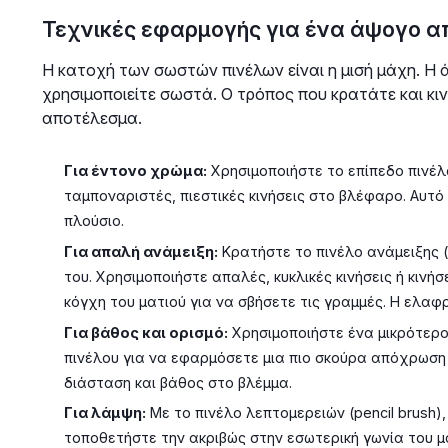
Τεχνικές εφαρμογής για ένα άψογο 
Η κατοχή των σωστών πινέλων είναι η μισή μάχη. Η ά
χρησιμοποιείτε σωστά. Ο τρόπος που κρατάτε και κιν
αποτέλεσμα.
Για έντονο χρώμα:
Χρησιμοποιήστε το επίπεδο πινέλ
ταμποναριστές, πιεστικές κινήσεις στο βλέφαρο. Αυτό
πλούσιο.
Για απαλή ανάμειξη:
Κρατήστε το πινέλο ανάμειξης (
του. Χρησιμοποιήστε απαλές, κυκλικές κινήσεις ή κιν
κόγχη του ματιού για να σβήσετε τις γραμμές. Η ελαφρι
Για βάθος και ορισμό:
Χρησιμοποιήστε ένα μικρότερο
πινέλου για να εφαρμόσετε μια πιο σκούρα απόχρωση 
διάσταση και βάθος στο βλέμμα.
Για λάμψη:
Με το πινέλο λεπτομερειών (pencil brush),
τοποθετήστε την ακριβώς στην εσωτερική γωνία του μα