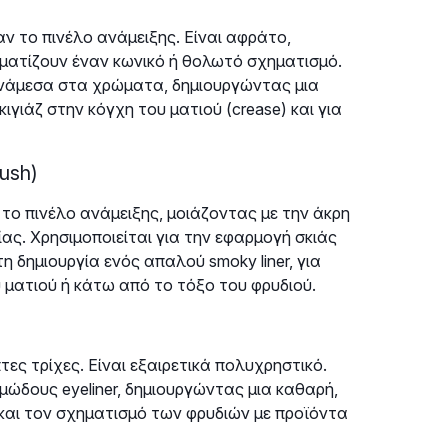
αν το πινέλο ανάμειξης. Είναι αφράτο,
ηματίζουν έναν κωνικό ή θολωτό σχηματισμό.
 ανάμεσα στα χρώματα, δημιουργώντας μια
ιγιάζ στην κόγχη του ματιού (crease) και για
rush)
ό το πινέλο ανάμειξης, μοιάζοντας με την άκρη
ίας. Χρησιμοποιείται για την εφαρμογή σκιάς
 δημιουργία ενός απαλού smoky liner, για
υ ματιού ή κάτω από το τόξο του φρυδιού.
τες τρίχες. Είναι εξαιρετικά πολυχρηστικό.
εμώδους eyeliner, δημιουργώντας μια καθαρή,
α και τον σχηματισμό των φρυδιών με προϊόντα