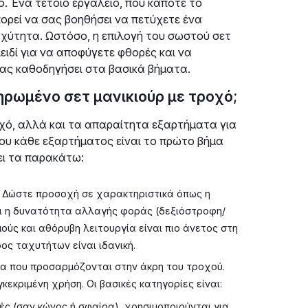
. Ένα τέτοιο εργαλείο, που κάποτε το
ρεί να σας βοηθήσει να πετύχετε ένα
αχύτητα. Ωστόσο, η επιλογή του σωστού σετ
ειδί για να αποφύγετε φθορές και να
σας καθοδηγήσει στα βασικά βήματα.
ηρωμένο σετ μανικιούρ με τροχό;
οχό, αλλά και τα απαραίτητα εξαρτήματα για
ου κάθε εξαρτήματος είναι το πρώτο βήμα
ει τα παρακάτω:
ή. Δώστε προσοχή σε χαρακτηριστικά όπως η
ι η δυνατότητα αλλαγής φοράς (δεξιόστροφη/
ύς και αθόρυβη λειτουργία είναι πιο άνετος στη
ος ταχυτήτων είναι ιδανική.
τα που προσαρμόζονται στην άκρη του τροχού.
κεκριμένη χρήση. Οι βασικές κατηγορίες είναι:
ές (σαν κώνος ή σφαίρα), χρησιμοποιούνται για