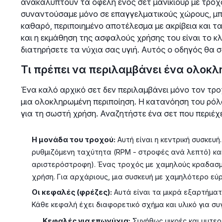
ανακαλύπτουν τα οφέλη ενός σετ μανικιούρ με τροχό
συναντούσαμε μόνο σε επαγγελματικούς χώρους, μπο
καθαρό, περιποιημένο αποτέλεσμα με ακρίβεια και τ
και η εκμάθηση της ασφαλούς χρήσης του είναι το κλ
διατηρήσετε τα νύχια σας υγιή. Αυτός ο οδηγός θα 
Τι πρέπει να περιλαμβάνει ένα ολοκλ
Ένα καλό αρχικό σετ δεν περιλαμβάνει μόνο τον τρ
μια ολοκληρωμένη περιποίηση. Η κατανόηση του ρόλ
για τη σωστή χρήση. Αναζητήστε ένα σετ που περιέχ
Η μονάδα του τροχού:
Αυτή είναι η κεντρική συσκευ
ρυθμιζόμενη ταχύτητα (RPM - στροφές ανά λεπτό) κα
αριστερόστροφη). Ένας τροχός με χαμηλούς κραδασμο
χρήση. Για αρχάριους, μια συσκευή με χαμηλότερο εύρ
Οι κεφαλές (φρέζες):
Αυτά είναι τα μικρά εξαρτήμα
Κάθε κεφαλή έχει διαφορετικό σχήμα και υλικό για συγ
Κεφαλές για επωνύχια:
Συνήθως μικρές και μυτερ