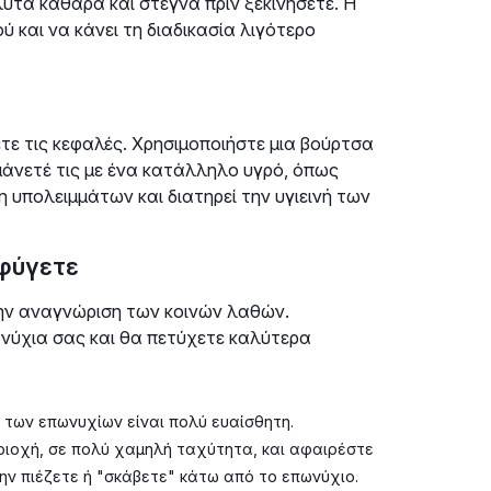
λυτα καθαρά και στεγνά πριν ξεκινήσετε. Η
 και να κάνει τη διαδικασία λιγότερο
τε τις κεφαλές. Χρησιμοποιήστε μια βούρτσα
μάνετέ τις με ένα κατάλληλο υγρό, όπως
υπολειμμάτων και διατηρεί την υγιεινή των
φύγετε
την αναγνώριση των κοινών λαθών.
ύχια σας και θα πετύχετε καλύτερα
 των επωνυχίων είναι πολύ ευαίσθητη.
εριοχή, σε πολύ χαμηλή ταχύτητα, και αφαιρέστε
ην πιέζετε ή "σκάβετε" κάτω από το επωνύχιο.