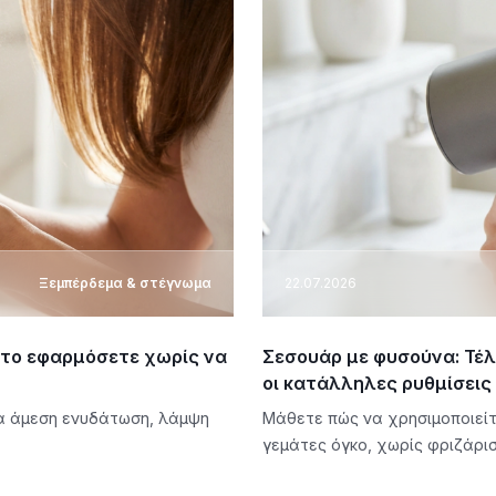
Ξεμπέρδεμα & στέγνωμα
22.07.2026
α το εφαρμόσετε χωρίς να
Σεσουάρ με φυσούνα: Τέλ
οι κατάλληλες ρυθμίσεις
για άμεση ενυδάτωση, λάμψη
Μάθετε πώς να χρησιμοποιεί
γεμάτες όγκο, χωρίς φριζάρισ