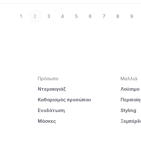
1
2
3
4
5
6
7
8
9
Πρόσωπο
Μαλλιά
Ντεμακιγιάζ
Λούσιμο
Καθαρισμός προσώπου
Περιποί
Ενυδάτωση
Styling
Μάσκες
Ξεμπέρδ