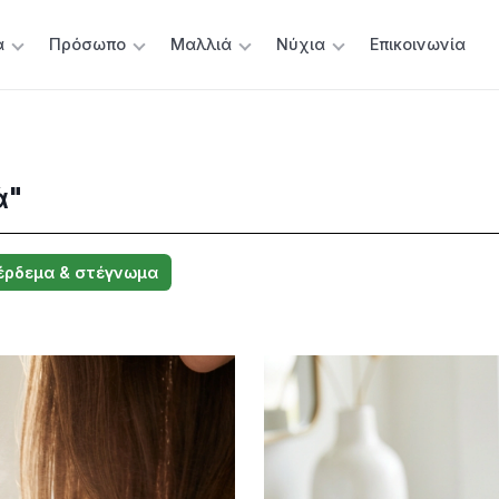
α
Πρόσωπο
Μαλλιά
Νύχια
Επικοινωνία
ά"
έρδεμα & στέγνωμα