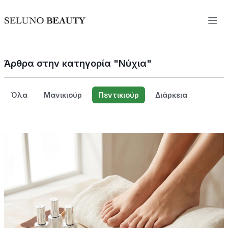
Άρθρα στην κατηγορία "Νύχια"
Όλα
Μανικιούρ
Πεντικιούρ
Διάρκεια