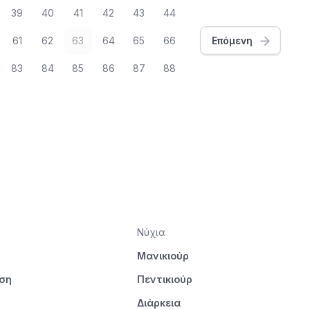
39
40
41
42
43
44
61
62
63
64
65
66
Επόμενη
83
84
85
86
87
88
Νύχια
Μανικιούρ
ηση
Πεντικιούρ
Διάρκεια