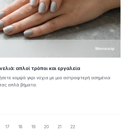
Μανικιούρ
νελιά: απλοί τρόποι και εργαλεία
σετε κομψά γκρι νύχια με μια αστραφτερή ασημένια
ντας απλά βήματα.
17
18
19
20
21
22