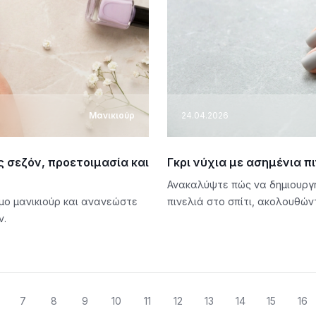
Μανικιούρ
24.04.2026
ς σεζόν, προετοιμασία και
Γκρι νύχια με ασημένια πι
Ανακαλύψτε πώς να δημιουργή
ιμο μανικιούρ και ανανεώστε
πινελιά στο σπίτι, ακολουθώ
ν.
7
8
9
10
11
12
13
14
15
16