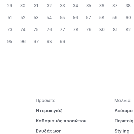
29
30
31
32
33
34
35
36
37
38
51
52
53
54
55
56
57
58
59
60
73
74
75
76
77
78
79
80
81
82
95
96
97
98
99
Πρόσωπο
Μαλλιά
Ντεμακιγιάζ
Λούσιμο
Καθαρισμός προσώπου
Περιποί
Ενυδάτωση
Styling