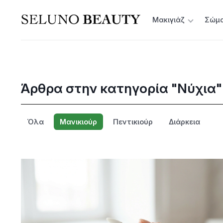
Μακιγιάζ
Σώμ
Άρθρα στην κατηγορία "Νύχια"
Όλα
Μανικιούρ
Πεντικιούρ
Διάρκεια