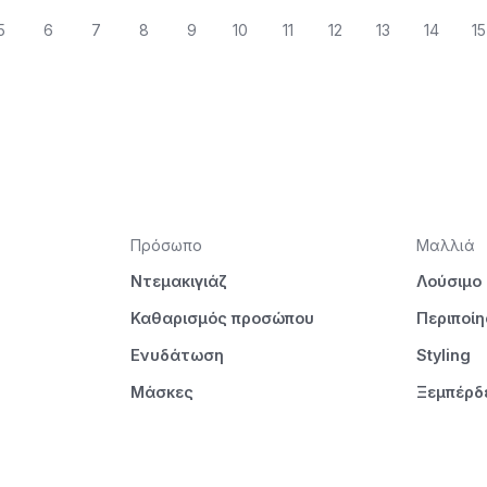
5
6
7
8
9
10
11
12
13
14
15
Πρόσωπο
Μαλλιά
Ντεμακιγιάζ
Λούσιμο
Καθαρισμός προσώπου
Περιποί
Ενυδάτωση
Styling
Μάσκες
Ξεμπέρδ