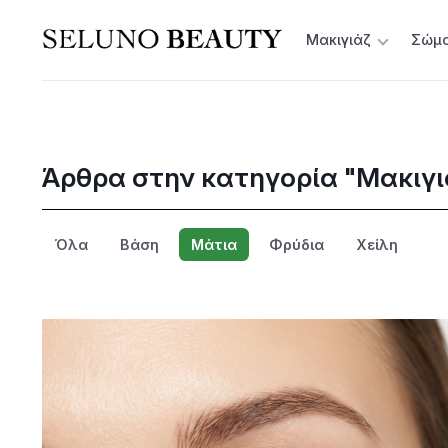
Μακιγιάζ
Σώμ
Άρθρα στην κατηγορία "Μακιγι
Όλα
Βάση
Μάτια
Φρύδια
Χείλη