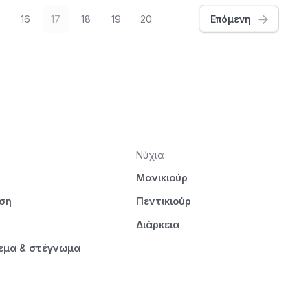
16
17
18
19
20
Επόμενη
Νύχια
Μανικιούρ
ηση
Πεντικιούρ
Διάρκεια
εμα & στέγνωμα