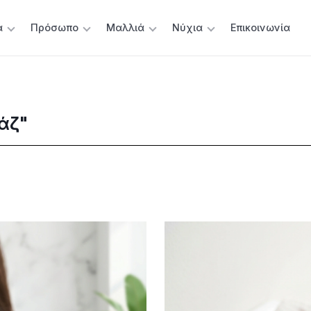
α
Πρόσωπο
Μαλλιά
Νύχια
Επικοινωνία
άζ"