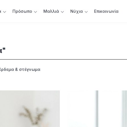
α
Πρόσωπο
Μαλλιά
Νύχια
Επικοινωνία
ά"
έρδεμα & στέγνωμα