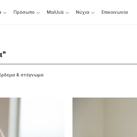
α
Πρόσωπο
Μαλλιά
Νύχια
Επικοινωνία
ά"
έρδεμα & στέγνωμα